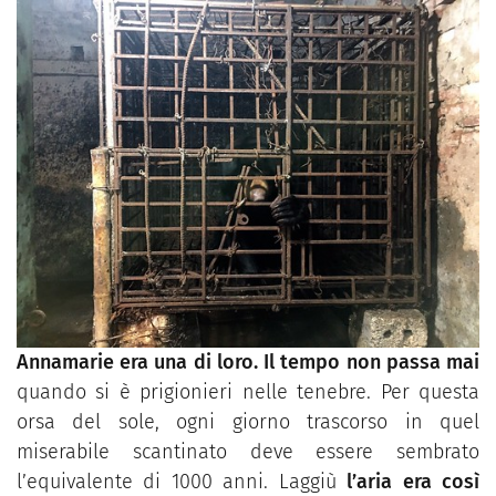
Annamarie era una di loro.
Il tempo non passa mai
quando si è prigionieri nelle tenebre. Per questa
orsa del sole, ogni giorno trascorso in quel
miserabile scantinato deve essere sembrato
l’equivalente di 1000 anni. Laggiù
l’aria era così