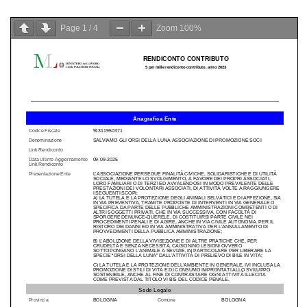
Page
1
/
4
Zoom
100%