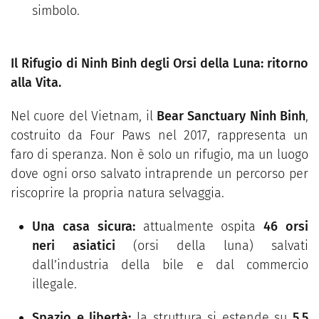
simbolo.
Il Rifugio di Ninh Binh degli Orsi della Luna: ritorno
alla Vita.
Nel cuore del Vietnam, il
Bear Sanctuary Ninh Binh
,
costruito da Four Paws nel 2017, rappresenta un
faro di speranza. Non è solo un rifugio, ma un luogo
dove ogni orso salvato intraprende un percorso per
riscoprire la propria natura selvaggia.
Una casa sicura:
attualmente ospita
46 orsi
neri asiatici
(orsi della luna) salvati
dall’industria della bile e dal commercio
illegale.
Spazio e libertà:
la struttura si estende su
5,5