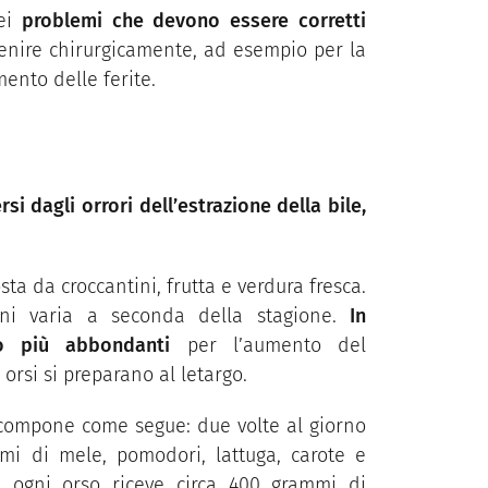
dei
problemi che devono essere corretti
rvenire chirurgicamente, ad esempio per la
mento delle ferite.
rsi dagli orrori dell’estrazione della bile,
a da croccantini, frutta e verdura fresca.
oni varia a seconda della stagione.
In
no più abbondanti
per l’aumento del
orsi si preparano al letargo.
compone come segue: due volte al giorno
mi di mele, pomodori, lattuga, carote e
re ogni orso riceve circa 400 grammi di