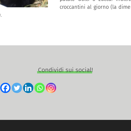
croccantini al giorno (la dim
.
Condividi sui social!