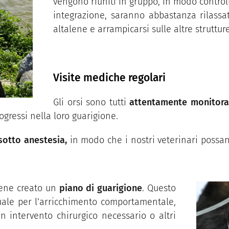
vengono riuniti in gruppo, in modo controlla
integrazione, saranno abbastanza rilassat
altalene e arrampicarsi sulle altre strutture
Visite mediche regolari
Gli orsi sono tutti
attentamente monitorat
ogressi nella loro guarigione.
otto anestesia,
in modo che i nostri veterinari possan
iene creato un
piano di guarigione
. Questo
ale per l’arricchimento comportamentale,
 intervento chirurgico necessario o altri