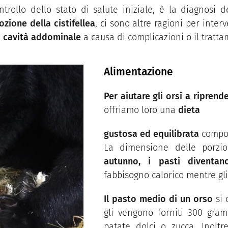
trollo dello stato di salute iniziale, è la diagnosi 
zione della cistifellea
, ci sono altre ragioni per inte
la cavità addominale
a causa di complicazioni o il tratta
Alimentazione
Per aiutare gli o
rsi a riprende
offriamo loro una
dieta
gustosa ed equilibrata
compost
La dimensione delle porzi
autunno, i pasti diventa
fabbisogno calorico mentre gli 
Il pasto medio di un orso
si 
gli vengono forniti 300 gram
patate dolci o zucca. Inolt