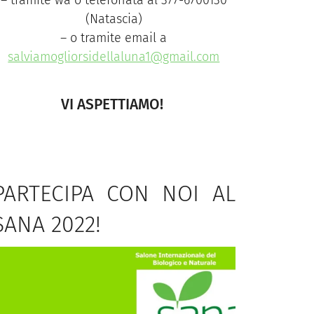
–
tramite wa o telefonata al 377-6700130
(Natascia)
–
o tramite email a
salviamogliorsidellaluna1@gmail.com
VI ASPETTIAMO!
PARTECIPA CON NOI AL
SANA 2022!