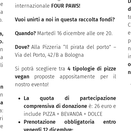
D
e
internazionale
FOUR PAWS!
d
ma
t
Vuoi unirti a noi in questa raccolta fondi?
o.
C
e
Quando?
Martedì 16 dicembre alle ore 20.
a,
p
o.
Dove?
Alla Pizzeria “Il pirata del porto” –
n
un
Via del Porto, 42/B a Bologna
i
la
o
i
Si potrà scegliere tra
4 tipologie di pizze
n
vegan
proposte appositamente per il
nostro evento!
on
in
La quota di partecipazione
 a
comprensiva di donazione
è: 26 euro e
a:
include PIZZA + BEVANDA + DOLCE
ri
Prenotazione obbligatoria entro
re
venerdì 12 dicembre: