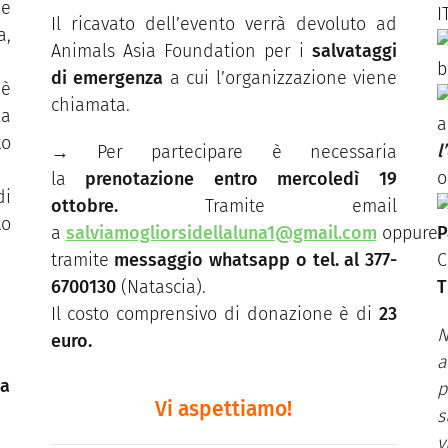
ne
I
Il ricavato dell’evento verrà devoluto ad
a,
Animals Asia Foundation per i
salvataggi
b
di emergenza
a cui l’organizzazione viene
 è
chiamata.
la
a
to
l
→
Per partecipare è necessaria
o
la
prenotazione entro mercoledì 19
di
ottobre.
Tramite email
o
a
salviamogliorsidellaluna1@gmail.com
oppure
P
tramite
messaggio whatsapp o tel. al 377-
6700130
(Natascia).
T
Il costo comprensivo di donazione è di
23
N
euro.
a
na
Vi aspettiamo!
s
v