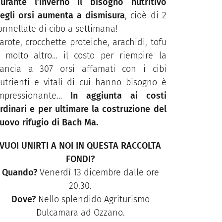
urante l’inverno il bisogno nutritivo
egli orsi aumenta a dismisura
, cioè di 2
onnellate di cibo a settimana!
arote, crocchette proteiche, arachidi, tofu
 molto altro… il costo per riempire la
ancia a 307 orsi affamati con i cibi
utrienti e vitali di cui hanno bisogno è
mpressionante…
In aggiunta ai costi
rdinari e per ultimare la costruzione del
uovo rifugio di Bach Ma.
VUOI UNIRTI A NOI IN QUESTA RACCOLTA
FONDI?
Quando?
Venerdì 13 dicembre dalle ore
20.30.
Dove?
Nello splendido Agriturismo
Dulcamara ad Ozzano.