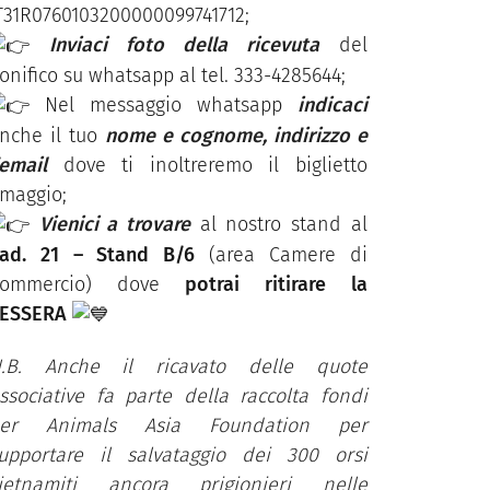
T31R0760103200000099741712;
Inviaci foto della ricevuta
del
onifico su whatsapp al tel. 333-4285644;
Nel messaggio whatsapp
indicaci
nche il tuo
nome e cognome, indirizzo e
’email
dove ti inoltreremo il biglietto
maggio;
Vienici a trovare
al nostro stand al
ad. 21 – Stand B/6
(area Camere di
Commercio) dove
potrai ritirare la
ESSERA
.B. Anche il ricavato delle quote
ssociative fa parte della raccolta fondi
per Animals Asia Foundation per
upportare il salvataggio dei 300 orsi
ietnamiti ancora prigionieri nelle