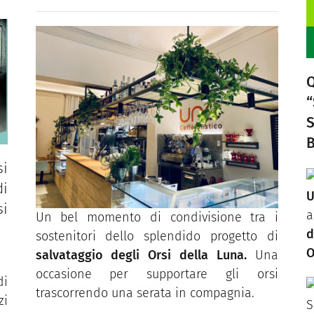
“
B
si
i
U
si
a
Un bel momento di condivisione tra i
sostenitori dello splendido progetto di
O
salvataggio degli Orsi della Luna.
Una
occasione per supportare gli orsi
di
trascorrendo una serata in compagnia.
zi
S