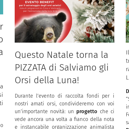
r
o
a
I
Questo Natale torna la
PIZZATA di Salviamo gli
r
L
Orsi della Luna!
ia
D
si
Durante l’evento di raccolta fondi per i
“
i
nostri amati orsi, condivideremo con voi
i
un’importante novità: un
progetto
che ci
F
vede ancora una volta a fianco della nota
s
no
e instancabile organizzazione animalista