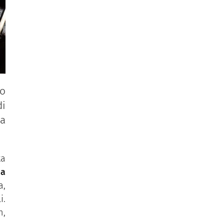
to
di
 a
ta
sa
a,
i.
n,