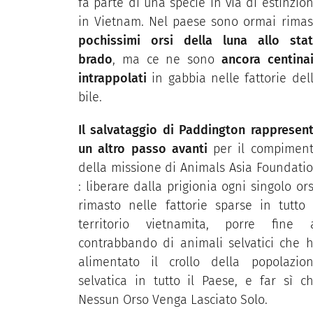
fa parte di una specie in via di estinzio
in Vietnam. Nel paese sono ormai rimas
pochissimi orsi della luna allo sta
brado
, ma ce ne sono
ancora centina
intrappolati
in gabbia nelle fattorie del
bile.
Il salvataggio di Paddington rappresen
un altro passo avanti
per il compimen
della missione di Animals Asia Foundati
: liberare dalla prigionia ogni singolo or
rimasto nelle fattorie sparse in tutto 
territorio vietnamita, porre fine 
contrabbando di animali selvatici che 
alimentato il crollo della popolazio
selvatica in tutto il Paese, e far sì c
Nessun Orso Venga Lasciato Solo.