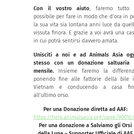
Con il vostro aiuto
, faremo tutto 
possibile per fare in modo che d’ora in p
la sua vita sia lontana anni luce da quel
vissuta finora. E grazie a voi avrà una ca
in cui potrà sentirsi davvero amata.
Unisciti a noi e ad Animals Asia og
stesso
con un donazione saltuaria
mensile.
Insieme faremo la differen
ponendo fine alle fattorie della bile 
Vietnam e conducendo a casa fin
all’ultimo orso.
Per una Donazione diretta ad AAF:
https://help.animalsasia.org/page/90010
Per una donazione a Salviamo gli Orsi
della Luna – Supporter Ufficiale di AAF