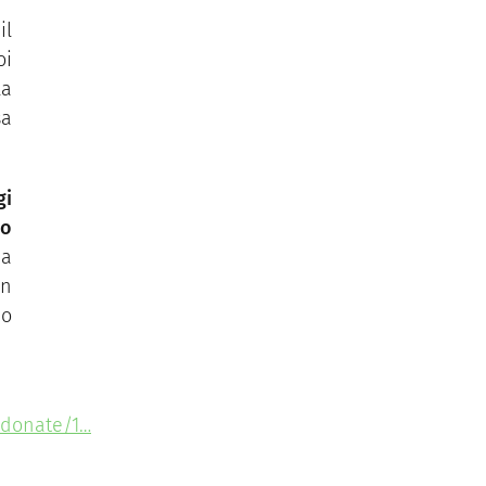
il
oi
la
sa
gi
 o
za
in
o
/donate/1…