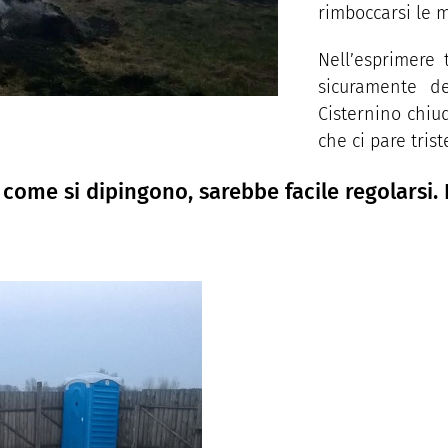
rimboccarsi le 
Nell’esprimere 
sicuramente d
Cisternino
chiu
che ci pare tri
i come si dipingono, sarebbe facile regolarsi.