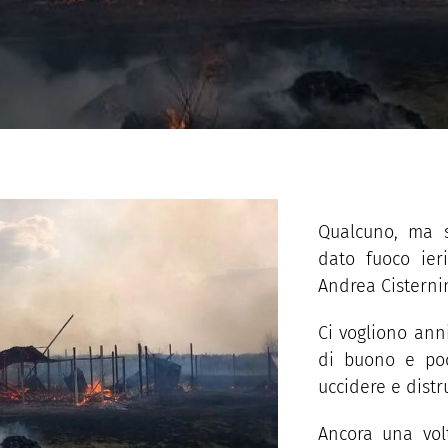
Qualcuno, ma s
dato fuoco ieri
Andrea Cisterni
Ci vogliono anni
di buono e poc
uccidere e dist
Ancora una volt