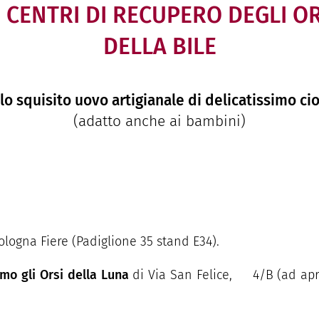
I CENTRI
D
I
RE
CUPERO
DEGLI
OR
DE
LLA
BILE
 lo squisito uovo artigianale di delicatissimo c
(adatto anche ai bambini)
ologna Fier
e (Padiglione 35 stand E34).
mo gli Orsi della Luna
di Via San Felice,
4/B (ad apr