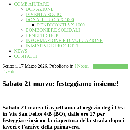
COME AIUTARE
DONAZIONE
DIVENTA SOCIO
DONA IL TUO 5 X 1000
RENDICONTI 5 X 1000
BOMBONIERE SOLIDALI
BENEFIT SHOP
INFORMAZIONE E DIVULGAZIONE
INIZIATIVE E PROGETTI
NEWS
CONTATTI
Scritto il
17 Marzo 2026
. Pubblicato in
I Nostri
Fai una Donazione
Eventi
.
Sabato 21 marzo: festeggiamo insieme!
Sabato 21 marzo ti aspettiamo al negozio degli Orsi
in
Via San Felice 4/B (BO)
,
dalle ore 17
per
festeggiare insieme la riapertura della strada dopo i
lavori e l’arrivo della primavera.